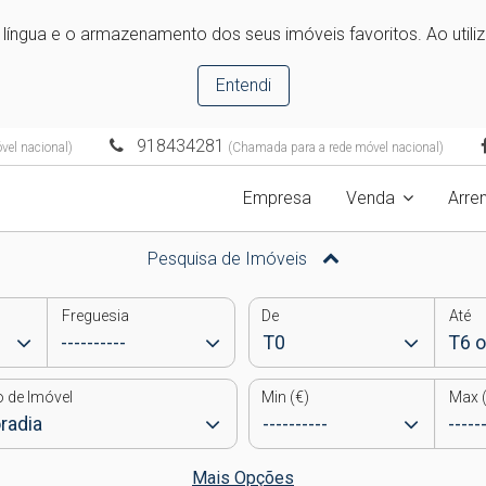
e língua e o armazenamento dos seus imóveis favoritos. Ao utili
Entendi
918434281
el nacional)
(Chamada para a rede móvel nacional)
Empresa
Venda
Arre
Pesquisa de Imóveis
Freguesia
De
Até
o de Imóvel
Min (€)
Max (
Mais Opções