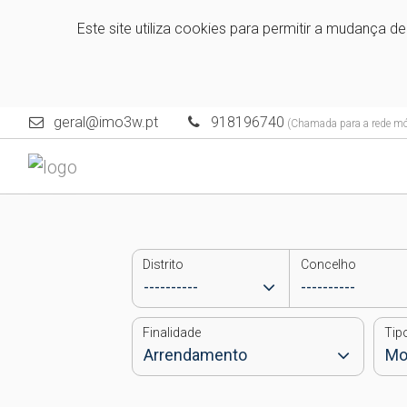
Este site utiliza cookies para permitir a mudança d
geral@imo3w.pt
918196740
(Chamada para a rede móv
Distrito
Concelho
Finalidade
Tip