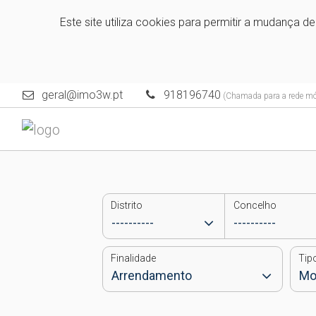
Este site utiliza cookies para permitir a mudança d
geral@imo3w.pt
918196740
(Chamada para a rede móv
Distrito
Concelho
Finalidade
Tip