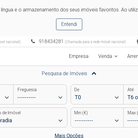
e língua e o armazenamento dos seus imóveis favoritos. Ao utili
Entendi
918434281
el nacional)
(Chamada para a rede móvel nacional)
Empresa
Venda
Arre
Pesquisa de Imóveis
Freguesia
De
Até
o de Imóvel
Min (€)
Max (
Mais Opções