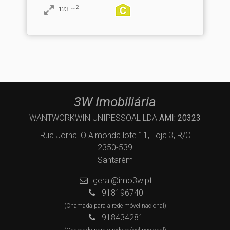
2
123
m
3W Imobiliária
WANTWORKWIN UNIPESSOAL LDA
AMI: 20323
Rua Jornal O Almonda lote 11, Loja 3, R/C
2350-539
Santarém
geral@imo3w.pt
918196740
(Chamada para a rede móvel nacional)
918434281