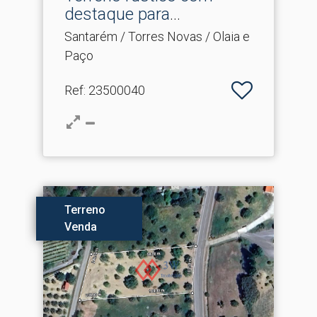
destaque para
construção.​..
Santarém / Torres Novas / Olaia e
Paço
Ref
: 23500040
Terreno
Venda