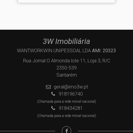
3W Imobiliária
WANTWORKWIN UNIPESSOAL LDA
AMI: 20323
Rua Jornal O Almonda lote 11, Loja 3, R/C
2350-539
Santarém
geral@imo3w.pt
918196740
(Chamada para a rede móvel nacional)
918434281
(Chamada para a rede móvel nacional)