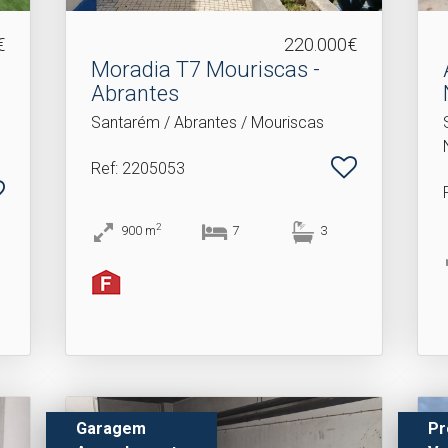
€
220.000€
Moradia T7 Mouriscas -
Abrantes
Santarém / Abrantes / Mouriscas
Ref
: 2205053
2
900
m
7
3
Garagem
Pr