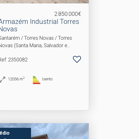
2.850.000€
Armazém Industrial Torres
Novas
Santarém / Torres Novas / Torres
Novas (Santa Maria, Salvador e
Santiago)
Ref
: 2350082
2
12056
m
Isento
édio