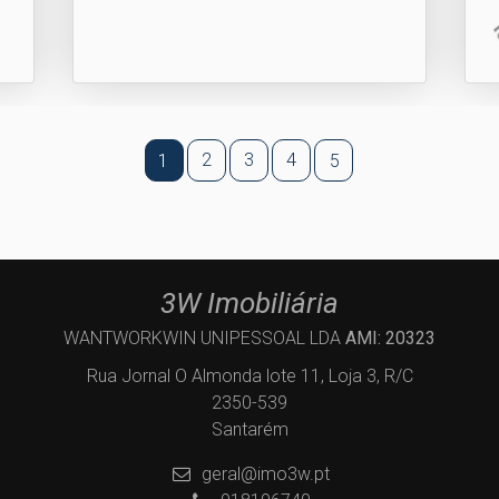
2
3
4
1
5
3W Imobiliária
WANTWORKWIN UNIPESSOAL LDA
AMI: 20323
Rua Jornal O Almonda lote 11, Loja 3, R/C
2350-539
Santarém
geral@imo3w.pt