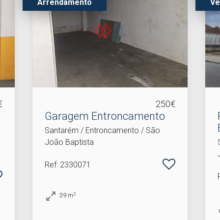
Arrendamento
Ve
€
250€
Garagem Entroncamento
Santarém / Entroncamento / São
João Baptista
Ref
: 2330071
2
39
m