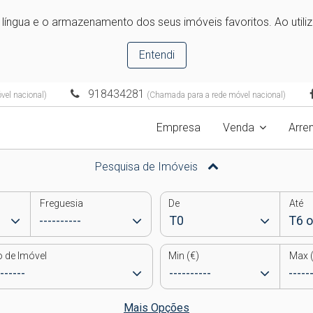
e língua e o armazenamento dos seus imóveis favoritos. Ao utili
Entendi
918434281
el nacional)
(Chamada para a rede móvel nacional)
Empresa
Venda
Arre
Pesquisa de Imóveis
Freguesia
De
Até
o de Imóvel
Min (€)
Max (
Mais Opções