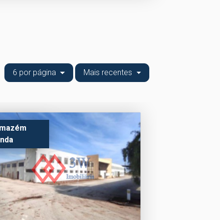
6 por página
Mais recentes
rmazém
nda