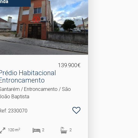
nda
139.900€
Prédio Habitacional
Entroncamento
Santarém / Entroncamento / São
João Baptista
Ref
: 2330070
2
120
m
2
2