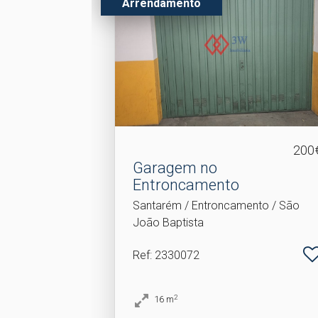
Arrendamento
200
Garagem no
Entroncamento
Santarém / Entroncamento / São
João Baptista
Ref
: 2330072
2
16
m