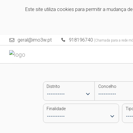
Este site utiliza cookies para permitir a mudança d
geral@imo3w.pt
918196740
(Chamada para a rede móv
Distrito
Concelho
Finalidade
Tip