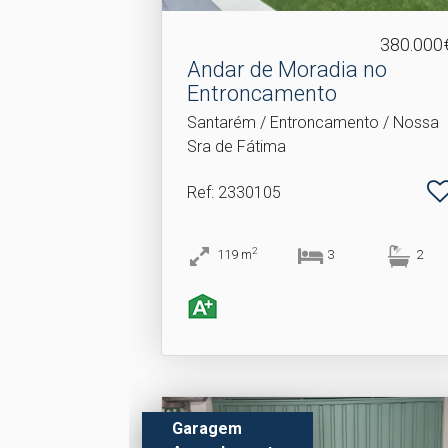
380.000
Andar de Moradia no
Entroncamento
Santarém / Entroncamento / Nossa
Sra de Fátima
Ref
: 2330105
2
119
m
3
2
Garagem