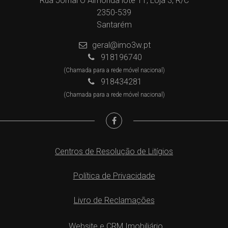
Rua Jornal O Almonda lote 11, Loja 3, R/C
2350-539
Santarém
geral@imo3w.pt
918196740
(Chamada para a rede móvel nacional)
918434281
(Chamada para a rede móvel nacional)
Centros de Resolução de Litígios
Política de Privacidade
Livro de Reclamações
Website e CRM Imobiliário