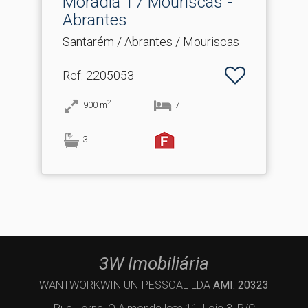
Moradia T7 Mouriscas -
Abrantes
Santarém / Abrantes / Mouriscas
Ref
: 2205053
2
900
m
7
3
3W Imobiliária
WANTWORKWIN UNIPESSOAL LDA
AMI: 20323