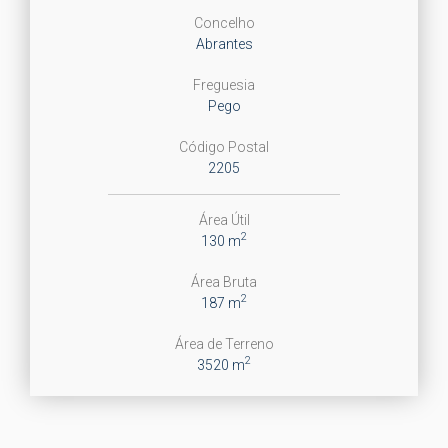
Concelho
Abrantes
Freguesia
Pego
Código Postal
2205
Área Útil
2
130 m
Área Bruta
2
187 m
Área de Terreno
2
3520 m