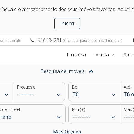
e língua e o armazenamento dos seus imóveis favoritos. Ao utili
Entendi
918434281
el nacional)
(Chamada para a rede móvel nacional)
Empresa
Venda
Arre
Pesquisa de Imóveis
Freguesia
De
Até
o de Imóvel
Min (€)
Max (
Mais Opções