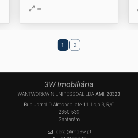
1
2
3W Imobiliária
WANTWORKWIN UNIPESSOAL LDA
AMI: 20323
Rua Jornal O Almonda lote 11, Loja 3, R/C
2350-539
Santarém
geral@imo3w.pt