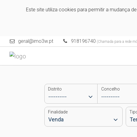
Este site utiliza cookies para permitir a mudança d
geral@imo3w.pt
918196740
(Chamada para a rede móv
Distrito
Concelho
Finalidade
Tip