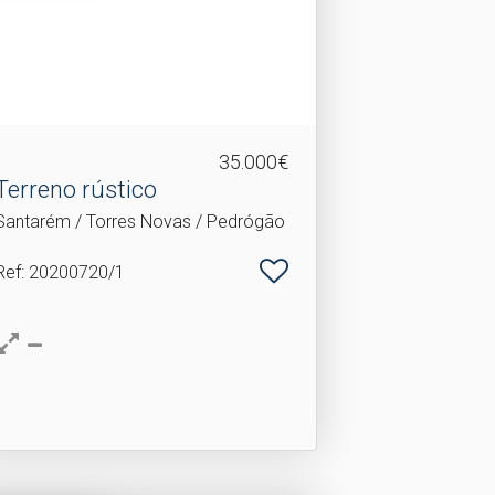
35.000€
Terreno rústico
Santarém / Torres Novas / Pedrógão
Ref
: 20200720/1