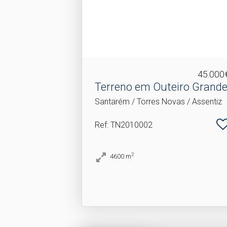
45.000
Terreno em Outeiro Grand
Santarém / Torres Novas / Assentiz
Ref
: TN2010002
2
4600
m