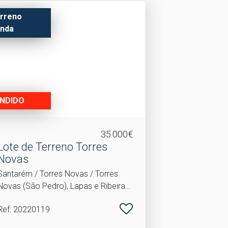
rreno
nda
NDIDO
35.000€
Lote de Terreno Torres
Novas
Santarém / Torres Novas / Torres
Novas (São Pedro), Lapas e Ribeira
Branca
Ref
: 20220119