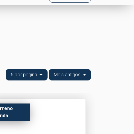
6 por página
Mais antigos
rreno
nda