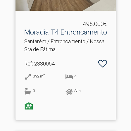
495.000€
Moradia T4 Entroncamento
Santarém / Entroncamento / Nossa
Sra de Fátima
Ref
: 2330064
2
392
m
4
3
Sim