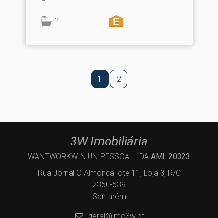
2
1
2
3W Imobiliária
WANTWORKWIN UNIPESSOAL LDA
AMI: 20323
Rua Jornal O Almonda lote 11, Loja 3, R/C
2350-539
Santarém
geral@imo3w.pt