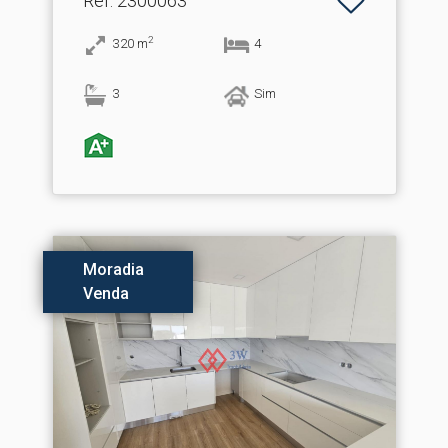
Ref
: 2300063
2
320
m
4
3
Sim
Moradia
Venda