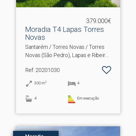
379.000€
Moradia T4 Lapas Torres
Novas
Santarém / Torres Novas / Torres
Novas (São Pedro), Lapas e Ribeira
Branca
Ref
: 20201030
2
300
m
4
4
Em execução