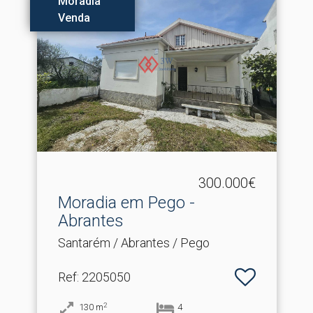
Moradia
Venda
300.000€
Moradia em Pego -
Abrantes
Santarém / Abrantes / Pego
Ref
: 2205050
2
130
m
4