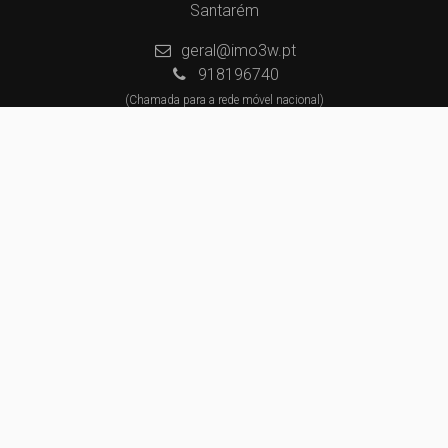
Santarém
geral@imo3w.pt
918196740
(Chamada para a rede móvel nacional)
918434281
(Chamada para a rede móvel nacional)
Centros de Resolução de Litígios
Política de Privacidade
Livro de Reclamações
Website e CRM Imobiliário