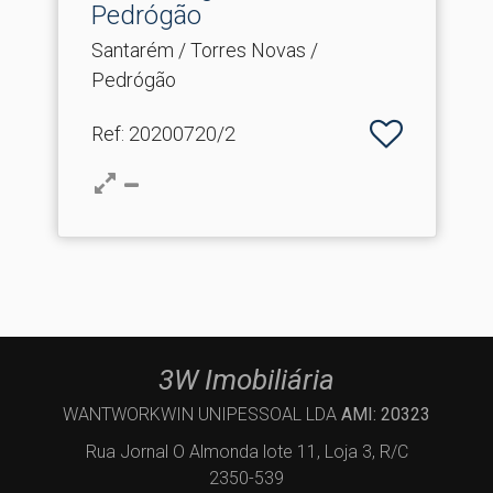
Pedrógão
Santarém / Torres Novas /
Pedrógão
Ref
: 20200720/2
3W Imobiliária
WANTWORKWIN UNIPESSOAL LDA
AMI: 20323
Rua Jornal O Almonda lote 11, Loja 3, R/C
2350-539