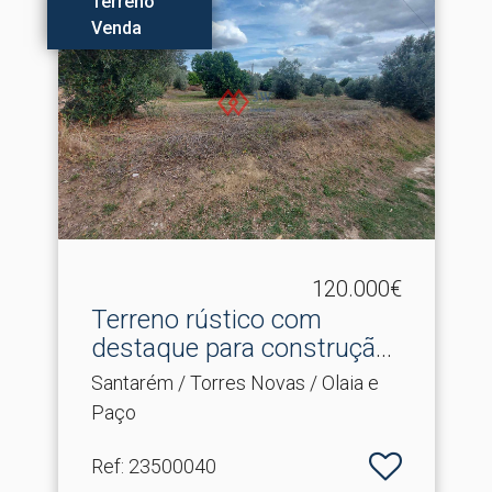
Terreno
Venda
120.000€
Terreno rústico com
destaque para construção.​
..
Santarém / Torres Novas / Olaia e
Paço
Ref
: 23500040