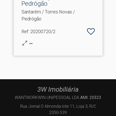
Pedrógão
Santarém / Torres Novas /
Pedrógão
Ref
: 20200720/2
3W Imobiliária
WANTWORKWIN UNIPESSOAL LDA
AMI: 20323
Rua Jornal O Almonda lote 11, Loja 3, R/C
2350-539