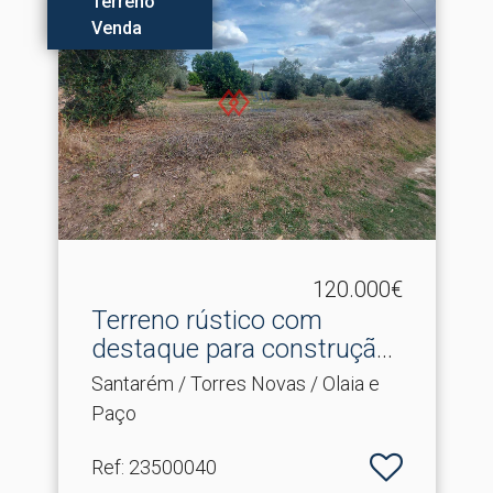
Terreno
Venda
120.000€
Terreno rústico com
destaque para construção.​
..
Santarém / Torres Novas / Olaia e
Paço
Ref
: 23500040