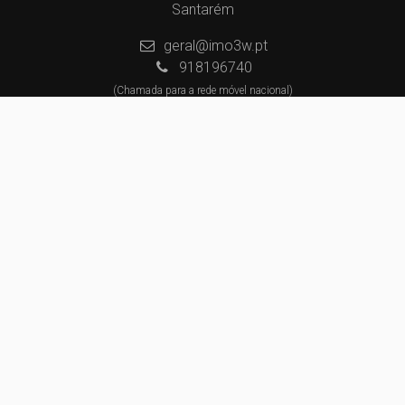
Santarém
geral@imo3w.pt
918196740
(Chamada para a rede móvel nacional)
918434281
(Chamada para a rede móvel nacional)
Centros de Resolução de Litígios
Política de Privacidade
Livro de Reclamações
Website e CRM Imobiliário